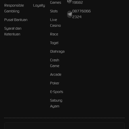
Games
19682
Responsible
Loyalty
Gambling
Slots
08776066
2324
Pusat Bantuan
Live
Casino
Syarat dan
Ketentuan
Race
Togel
Olahraga
Crash
Game
Arcade
Poker
E-Sports
Sabung
Ayam