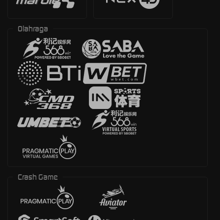
Olahraga
Crash Game