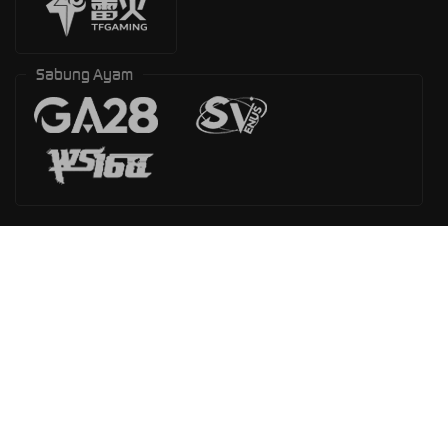
Sabung Ayam