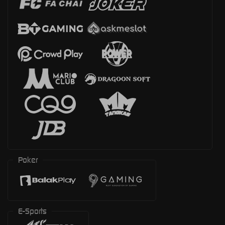
Poker
E-Sports