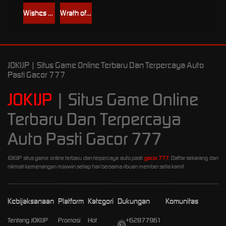
Wishes of the Genie
Wrath of Zeus
JOKIJP | Situs Game Online Terbaru Dan Terpercaya Auto
Pasti Gacor 777
JOKIJP
| Situs Game Online
Terbaru Dan Terpercaya
Auto Pasti Gacor 777
JOKIJP situs game online terbaru dan terpercaya auto pasti
gacor 777
. Daftar sekarang dan
nikmati kemenangan maxwin setiap hari bersama ribuan member setia kami!
Kebijaksanaan
Platform
Kategori
Dukungan
Komunitas
Tentang JOKIJP
Promosi
Hot
+62877961