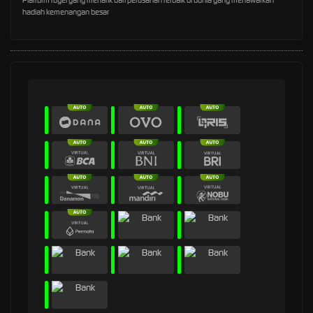
Platform togel yang menarik dari perusahan terbaik di dunia yang menawarkan
hadiah kemenangan besar