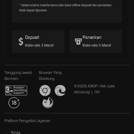
* Selama bank maintenance dan bank offline deposit dan penarikan
tidak dapat diproses
Deposit
Penarikan
Rata-rata 3 Menit
Rata-rata 5 Menit
Tanggung Jawab
Browser Yang
Bermain
Didukung
©2026 JOKIJP. Hak cipta
dilindungi | 18+
Platform Penyedia Layanan
Slots