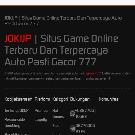
JOKIJP | Situs Game Online Terbaru Dan Terpercaya Auto
Pasti Gacor 777
JOKIJP
| Situs Game Online
Terbaru Dan Terpercaya
Auto Pasti Gacor 777
JOKIJP situs game online terbaru dan terpercaya auto pasti
gacor 777
. Daftar sekarang dan
nikmati kemenangan maxwin setiap hari bersama ribuan member setia kami!
Kebijaksanaan
Platform
Kategori
Dukungan
Komunitas
Tentang JOKIJP
Promosi
Hot
+62877961
Games
19682
Responsible
Loyalty
Gambling
Slots
08776066
2324
Pusat Bantuan
Live