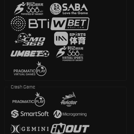
Crash Game