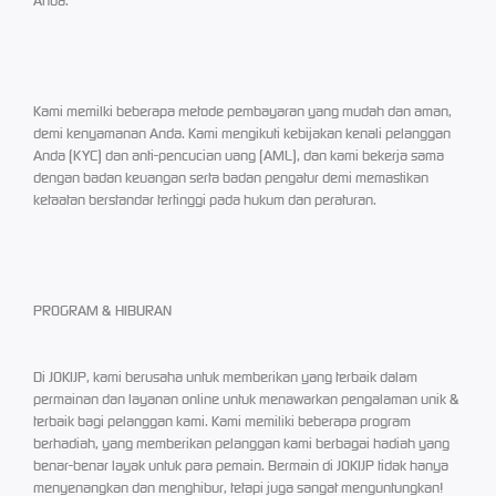
Anda.
Kami memilki beberapa metode pembayaran yang mudah dan aman,
demi kenyamanan Anda. Kami mengikuti kebijakan kenali pelanggan
Anda (KYC) dan anti-pencucian uang (AML), dan kami bekerja sama
dengan badan keuangan serta badan pengatur demi memastikan
ketaatan berstandar tertinggi pada hukum dan peraturan.
PROGRAM & HIBURAN
Di JOKIJP, kami berusaha untuk memberikan yang terbaik dalam
permainan dan layanan online untuk menawarkan pengalaman unik &
terbaik bagi pelanggan kami. Kami memiliki beberapa program
berhadiah, yang memberikan pelanggan kami berbagai hadiah yang
benar-benar layak untuk para pemain. Bermain di JOKIJP tidak hanya
menyenangkan dan menghibur, tetapi juga sangat menguntungkan!