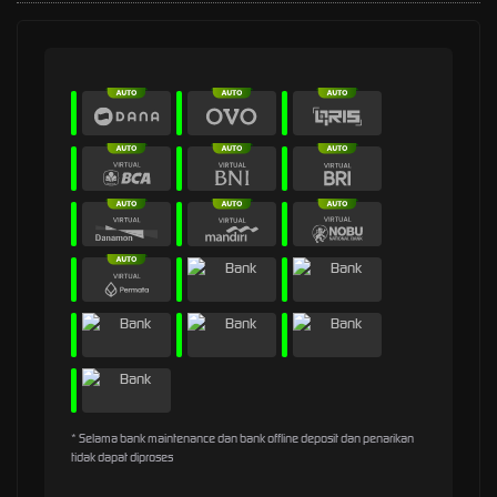
* Selama bank maintenance dan bank offline deposit dan penarikan
tidak dapat diproses