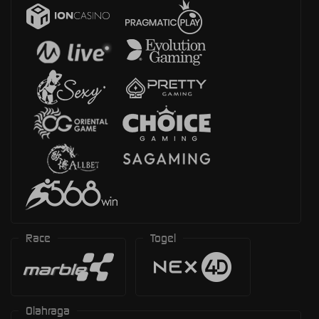
Race
Togel
Olahraga