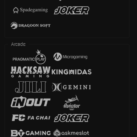
Arcade