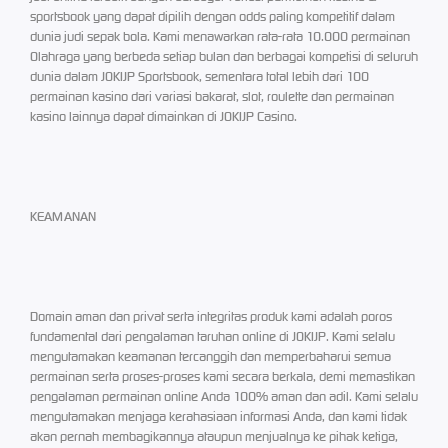
sportsbook yang dapat dipilih dengan odds paling kompetitif dalam
dunia judi sepak bola. Kami menawarkan rata-rata 10.000 permainan
Olahraga yang berbeda setiap bulan dan berbagai kompetisi di seluruh
dunia dalam JOKIJP Sportsbook, sementara total lebih dari 100
permainan kasino dari variasi bakarat, slot, roulette dan permainan
kasino lainnya dapat dimainkan di JOKIJP Casino.
KEAMANAN
Domain aman dan privat serta integritas produk kami adalah poros
fundamental dari pengalaman taruhan online di JOKIJP. Kami selalu
mengutamakan keamanan tercanggih dan memperbaharui semua
permainan serta proses-proses kami secara berkala, demi memastikan
pengalaman permainan online Anda 100% aman dan adil. Kami selalu
mengutamakan menjaga kerahasiaan informasi Anda, dan kami tidak
akan pernah membagikannya ataupun menjualnya ke pihak ketiga,