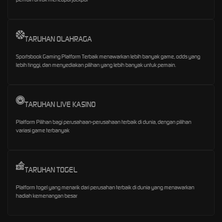
TARUHAN OLAHRAGA
Sportsbook Gaming Platform Terbaik menawarkan lebih banyak game, odds yang
lebih tinggi, dan menyediakan pilihan yang lebih banyak untuk pemain.
TARUHAN LIVE KASINO
Platform Pilihan bagi perusahaan-perusahaan terbaik di dunia, dengan pilihan
variasi game terbanyak
TARUHAN TOGEL
Platform togel yang menarik dari perusahan terbaik di dunia yang menawarkan
hadiah kemenangan besar