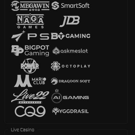
Live Casino